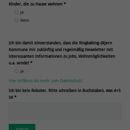
Kinder, die zu Hause wohnen *
Schlosser/-in
Feuerwehrbeamter/-in
Ja
Schweißer/-in
Fotograf/-in
Nein
Stahl- und Betonbauer
Frisör/-in
‏‏‎ ‏‏‎
Werkzeugmacher/-in
Hausmeister/-in
Werkzeugmechaniker/-in
Hochbaufacharbeiter/-in
Ich bin damit einverstanden, dass die Ringkøbing-Skjern
Zimmerer/-in
Kommune mir zukünftig und regelmäßig Newsletter mit
Immobilienmakler/-in
interessanten Informationen zu Jobs, Wohnmöglichkeiten
Ingenieur/-in
u.a. sendet *
IT (Branche)
Ja
Kommunikation (Branche)
Hier erfährst du mehr zum Datenschutz.
Lager/Logistik (Branche)
Ich bin kein Roboter. Bitte schreiben in Buchstaben, was 4+5
Marketing (Branche)
ist *
Mediendesigner/-in
Polizei (Branche)
Rentner/-in
Schornsteinfeger/-in