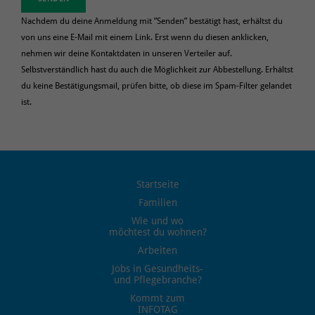
Sicherheit (Branche)
Nachdem du deine Anmeldung mit ”Senden” bestätigt hast, erhältst du
Sozialarbeiter/-in
von uns eine E-Mail mit einem Link. Erst wenn du diesen anklicken,
Technischer Zeichner/-in
nehmen wir deine Kontaktdaten in unseren Verteiler auf.
Selbstverständlich hast du auch die Möglichkeit zur Abbestellung. Erhältst
Tierarzt/-ärztin
du keine Bestätigungsmail, prüfen bitte, ob diese im Spam-Filter gelandet
Tiermedizinische Fachangestellte/r
ist.
Tierpfleger/-in
Andere Branchen oder Berufsfelder:
Startseite
Familien
Wie und wo
möchtest du wohnen?
Arbeiten
Jobs in Gesundheits-
und Pflegebranche?
Kommt zum
INFOTAG