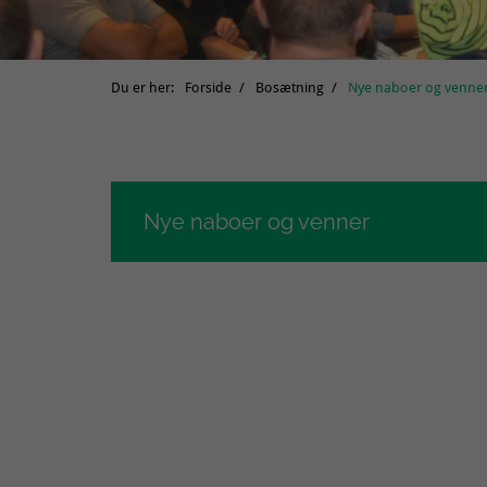
Du er her:
Forside
Bosætning
Nye naboer og venne
Nye naboer og venner