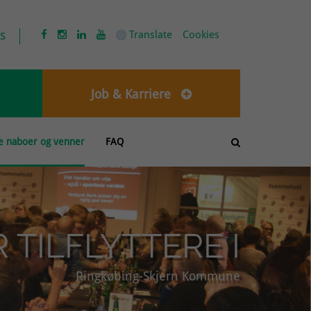
s
Translate
Cookies




Job & Karriere
e naboer og venner
FAQ

TILFLYTTERE I
Ringkøbing-Skjern Kommune