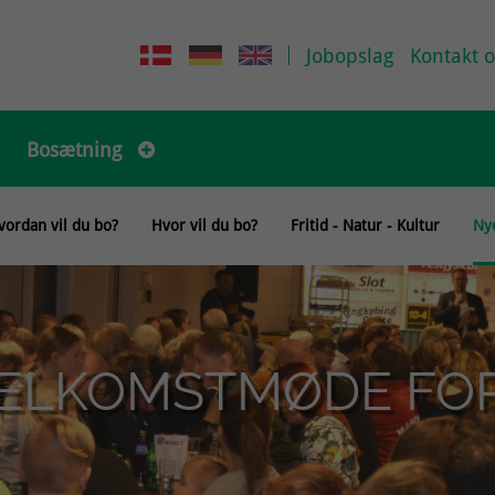
Jobopslag
Kontakt o
Bosætning
vordan vil du bo?
Hvor vil du bo?
Fritid - Natur - Kultur
Ny
ELKOMSTMØDE FOR 