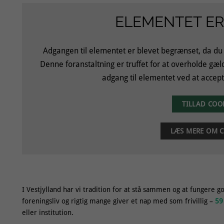
ELEMENTET ER
Adgangen til elementet er blevet begrænset, da du
Denne foranstaltning er truffet for at overholde gæ
adgang til elementet ved at accept
TILLAD COO
LÆS MERE OM C
I Vestjylland har vi tradition for at stå sammen og at fungere 
foreningsliv og rigtig mange giver et nap med som frivillig –
59
eller institution.