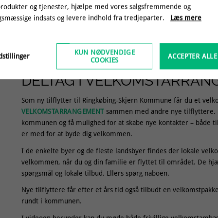
produkter og tjenester, hjælpe med vores salgsfremmende og
smæssige indsats og levere indhold fra tredjeparter.
Læs mere
Her er lokale velkomstambassadører, der altid er klar til at hjælpe tilflytter
KUN NØDVENDIGE
stillinger
ACCEPTER ALLE
COOKIES
DELTAG I VELKOMSTARRAN
Som ny tilflytter til Ringkøbing-Skjern Kommune får du et velko
VELKOMSTARRANGEMENT
sammen med andre nye tilflyttere. H
kommunen og få mulighed for at skabe nye kontakter – både til an
er med for at byde dig velkommen.
I de enkelte byer og de fleste landsbyer findes der lokale v
velkommen, når du og din familie er flyttet til området. De h
spørgsmål og lokale tilbud. Ellers spørg naboen.
Nye tilflyttere får efter et års tid også tilbudt en velkomstp
rundt i kommunen.
I videoen herunder kan du møde både frivillige velkomstambassad