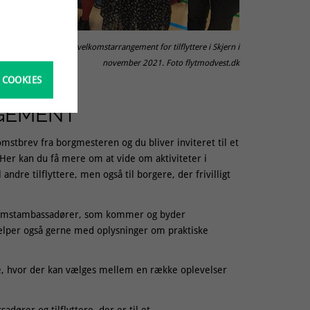
e, fotograferet ved et velkomstarrangement for tilflyttere i Skjern i
november 2021. Foto flytmodvest.dk
 COOKIES
GEMENT
mstbrev fra borgmesteren og du bliver inviteret til et
er kan du få mere om at vide om aktiviteter i
dre tilflyttere, men også til borgere, der frivilligt
elkomstambassadører, som kommer og byder
jælper også gerne med oplysninger om praktiske
akke, hvor der kan vælges mellem en række oplevelser
ører og tilflyttere, der er til et