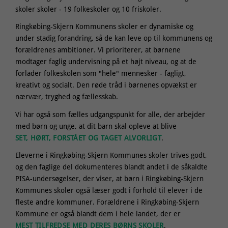
skoler skoler - 19 folkeskoler og 10 friskoler.
Ringkøbing-Skjern Kommunens skoler er dynamiske og
under stadig forandring, så de kan leve op til kommunens og
forældrenes ambitioner. Vi prioriterer, at børnene
modtager faglig undervisning på et højt niveau, og at de
forlader folkeskolen som "hele" mennesker - fagligt,
kreativt og socialt. Den røde tråd i børnenes opvækst er
nærvær, tryghed og fællesskab.
Vi har også som fælles udgangspunkt for alle, der arbejder
med børn og unge, at dit barn skal opleve at blive
SET, HØRT, FORSTÅET OG TAGET ALVORLIGT
.
Eleverne i Ringkøbing-Skjern Kommunes skoler trives godt,
og den faglige del dokumenteres blandt andet i de såkaldte
PISA-undersøgelser, der viser, at børn i Ringkøbing-Skjern
Kommunes skoler også læser godt i forhold til elever i de
fleste andre kommuner. Forældrene i Ringkøbing-Skjern
Kommune er også blandt dem i hele landet, der er
MEST TILFREDSE MED DERES BØRNS SKOLER
.