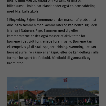
musik, filmskuespil, tilbud om korsang, drama og
billedkunst. Skolen har blandt andet også en danseafdeling
med bl.a. balletskole.
I Ringkøbing-Skjern Kommune er der masser af plads til, at
dine børn sammen med kammeraterne kan boltre sig i den
frie leg i Naturens Rige. Sammen med dig eller
kammeraterne er der også masser af aktiviteter for
børnene i det vidt forgrenede foreningsliv. Børnene kan
eksempelvis gå til skak, spejder, ridning, svømning. De kan
lære at surfe, ro i kano eller kajak, eller de kan deltage i alle
former for sport fra fodbold, håndbold til gymnastik og
badminton.