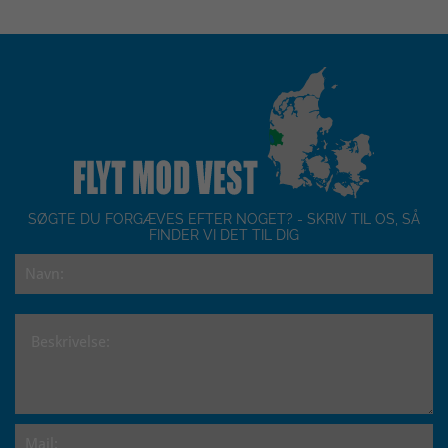
SØGTE DU FORGÆVES EFTER NOGET? - SKRIV TIL OS, SÅ
FINDER VI DET TIL DIG