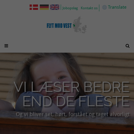
Translate
Jobopslag
Kontakt os


VI LÆSER BEDRE
END DE FLESTE
Og vi bliver set, hørt, forstået og taget alvorligt