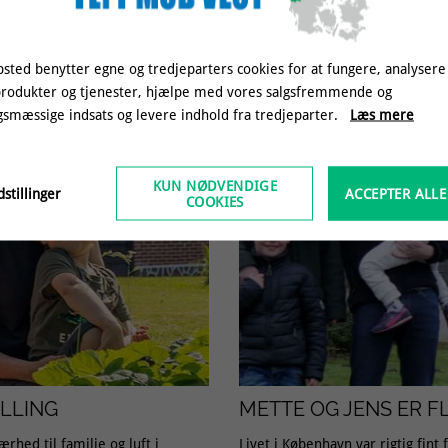
sted benytter egne og tredjeparters cookies for at fungere, analysere
produkter og tjenester, hjælpe med vores salgsfremmende og
smæssige indsats og levere indhold fra tredjeparter.
Læs mere
KUN NØDVENDIGE
stillinger
ACCEPTER ALLE
COOKIES
ELLING
METTE OG JENS ER F
rhed til familie og luft i
Livet i København var rigtig fint