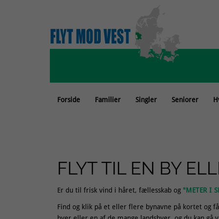
Forside
Familier
Singler
Seniorer
H
FLYT TIL EN BY E
Er du til frisk vind i håret, fællesskab og
"METER I 
Find og klik på et eller flere bynavne på kortet og 
byer eller en af de mange landsbyer, og du kan gå v