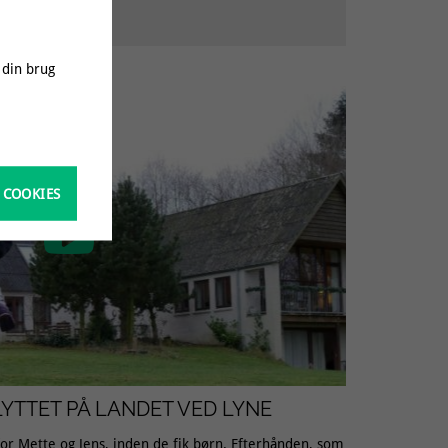
 din brug
 COOKIES

LYTTET PÅ LANDET VED LYNE
 for Mette og Jens, inden de fik børn. Efterhånden, som