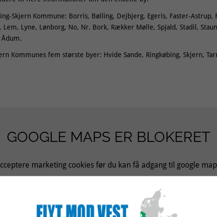
ing-Skjern Kommune: Borris, Bølling, Dejbjerg, Egeris, Faster-Astrup, 
em, Lyne, Lønborg, No, Nr. Bork, Rækker Mølle, Spjald, Stadil, Stauni
g Ådum.
ern Kommunes fem største byer: Hvide Sande, Ringkøbing, Skjern, Ta
GOOGLE MAPS ER BLOKERET
cceptere marketing cookies før du kan få adgang til google map
TILLAD COOKIES
LÆS MERE OM COOKIES