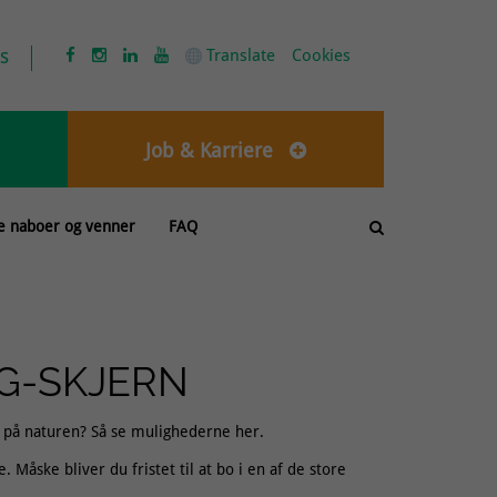
s
Translate
Cookies




Job & Karriere
e naboer og venner
FAQ

NG-SKJERN
æt på naturen? Så se mulighederne her.
Måske bliver du fristet til at bo i en af de store