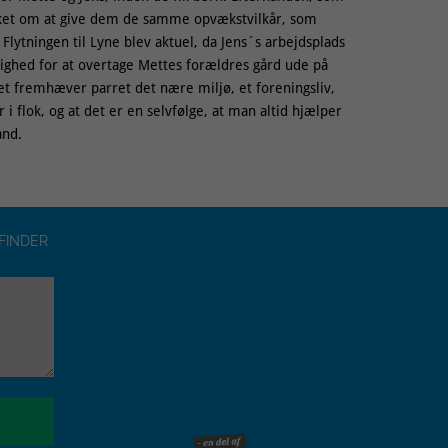
sket om at give dem de samme opvækstvilkår, som
. Flytningen til Lyne blev aktuel, da Jens´s arbejdsplads
ulighed for at overtage Mettes forældres gård ude på
et fremhæver parret det nære miljø, et foreningsliv,
er i flok, og at det er en selvfølge, at man altid hjælper
and.
FINDER