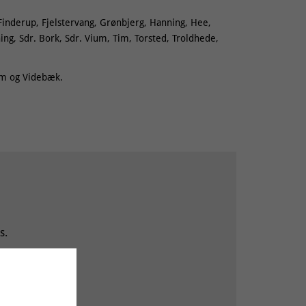
Finderup, Fjelstervang, Grønbjerg, Hanning, Hee,
ng, Sdr. Bork, Sdr. Vium, Tim, Torsted, Troldhede,
rm og Videbæk.
s.