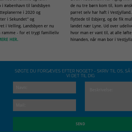
ro i København til landsbyen
de nu tre børn kom til, kom øn
ytteplanerne i 2020 og
parret selv har haft i Vestjylland
ter i Sekundet” og
flyttede til Esbjerg, og de fik m
ivet i Velling. Landsbyen er nu
landet nær Lyne. Ud over udeliv
ramme - for et trygt familieliv
hvor man er vant til, at alle løft
ERE HER.
hinanden, når man bor i Vestjyll
SØGTE DU FORGÆVES EFTER NOGET? - SKRIV TIL OS, SÅ 
VI DET TIL DIG