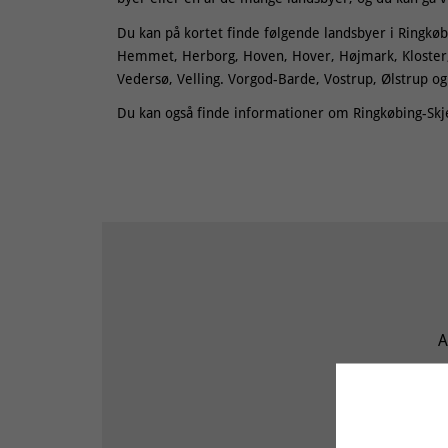
Du kan på kortet finde følgende landsbyer i Ringkøb
Hemmet, Herborg, Hoven, Hover, Højmark, Kloster, L
Vedersø, Velling. Vorgod-Barde, Vostrup, Ølstrup o
Du kan også finde informationer om Ringkøbing-Skj
A