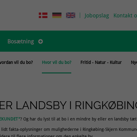
Jobopslag
Kontakt o
Bosætning
vordan vil du bo?
Hvor vil du bo?
Fritid - Natur - Kultur
Ny
LLER LANDSBY I RINGKØBI
SEKUNDET"
? Og har du lyst til at bo i en mindre by eller en landsby t
få lidt fakta-oplysninger om mulighederne i Ringkøbing-Skjern Kommune. 
idere til flere informationer om den enkelte by.