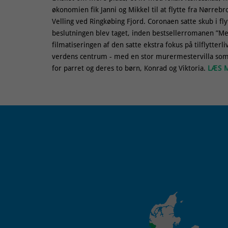
økonomien fik Janni og Mikkel til at flytte fra Nørreb
Velling ved Ringkøbing Fjord. Coronaen satte skub i fl
beslutningen blev taget, inden bestsellerromanen ”Me
filmatiseringen af den satte ekstra fokus på tilflytterl
verdens centrum - med en stor murermestervilla som 
for parret og deres to børn, Konrad og Viktoria.
LÆS M