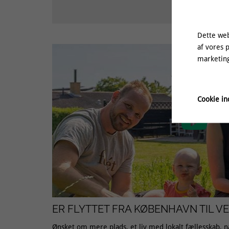
Dette web
af vores 
marketing
Cookie ind

ER FLYTTET FRA KØBENHAVN TIL V
Ønsket om mere plads, et liv med lokalt fællesskab, næ